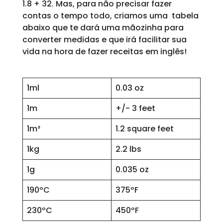
1.8 + 32. Mas, para não precisar fazer
contas o tempo todo, criamos uma tabela
abaixo que te dará uma mãozinha para
converter medidas e que irá facilitar sua
vida na hora de fazer receitas em inglês!
1ml
0.03 oz
1m
+/- 3 feet
1m²
1.2 square feet
1kg
2.2 lbs
1g
0.035 oz
190ºC
375ºF
230ºC
450ºF