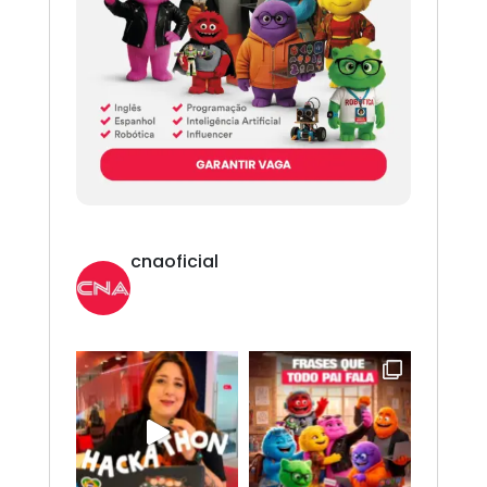
cnaoficial
Novo CNA. Vem com tudo!
Inglês,
Espanhol, Programação, Robótica, IA e
Redes Sociais. 😎