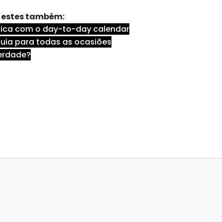
ta estes também:
tica com o day-to-day calendar
 guia para todas as ocasiões
verdade?