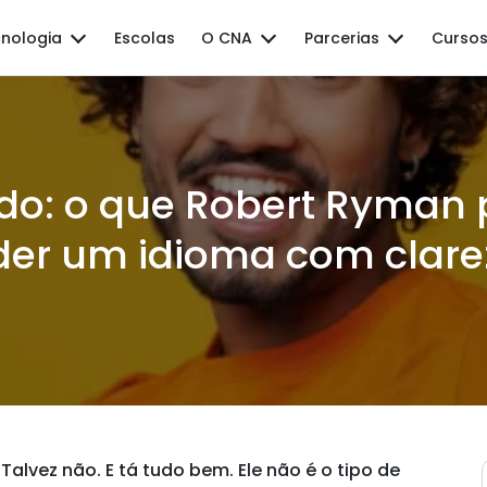
nologia
Escolas
O CNA
Parcerias
Cursos
ado: o que Robert Ryman 
der um idioma com clare
 Talvez não. E tá tudo bem. Ele não é o tipo de