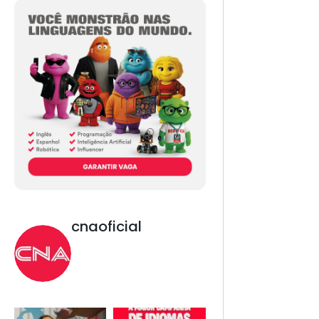
cnaoficial
Novo CNA. Vem com
tudo!
Inglês, Espanhol,
Programação, Robótica,
IA e Redes Sociais. 😎