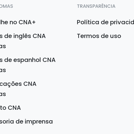
IOMAS
TRANSPARÊNCIA
lhe no CNA+
Política de privac
s de inglês CNA
Termos de uso
as
s de espanhol CNA
as
ficações CNA
as
uto CNA
soria de imprensa