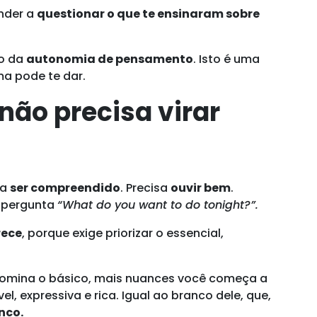
ender a
questionar o que te ensinaram sobre
ço da
autonomia de pensamento
. Isto é uma
ma pode te dar.
ão precisa virar
sa
ser compreendido
. Precisa
ouvir bem
.
 pergunta
“What do you want to do tonight?”.
rece
, porque exige priorizar o essencial,
 domina o básico, mais nuances você começa a
vel, expressiva e rica. Igual ao branco dele, que,
nco.