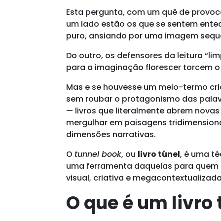
Esta pergunta, com um quê de provoca
um lado estão os que se sentem ented
puro, ansiando por uma imagem sequ
Do outro, os defensores da leitura “l
para a imaginação florescer torcem o 
Mas e se houvesse um meio-termo cri
sem roubar o protagonismo das pala
— livros que literalmente abrem novas
mergulhar em paisagens tridimensiona
dimensões narrativas.
O
tunnel book
, ou
livro túnel
, é uma t
uma ferramenta daquelas para quem q
visual, criativa e megacontextualizad
O que é um livro 