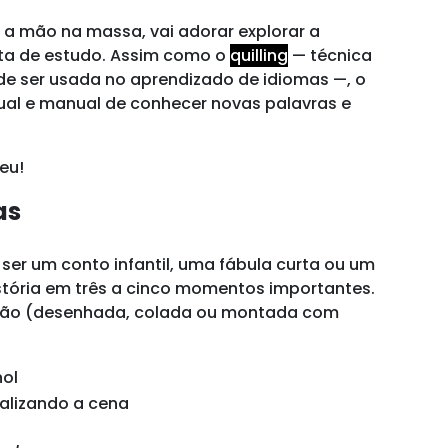
a mão na massa, vai adorar explorar a
nta de estudo. Assim como o
quilling
— técnica
de ser usada no aprendizado de idiomas —, o
isual e manual de conhecer novas palavras e
seu!
as
ser um conto infantil, uma fábula curta ou um
istória em três a cinco momentos importantes.
ação (desenhada, colada ou montada com
hol
alizando a cena