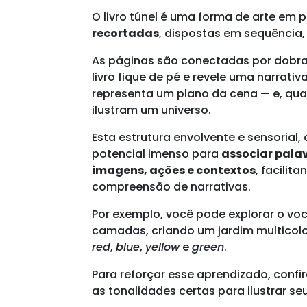
O livro túnel é uma forma de arte em p
recortadas
, dispostas em sequência,
As páginas são conectadas por dobras
livro fique de pé e revele uma narrat
representa um plano da cena — e, qu
ilustram um universo.
Esta estrutura envolvente e sensorial
potencial imenso para
associar palav
imagens, ações e contextos
, facili
compreensão de narrativas.
Por exemplo, você pode explorar o vo
camadas, criando um jardim multicolo
red
,
blue
,
yellow
e
green
.
Para reforçar esse aprendizado, confi
as tonalidades certas para ilustrar seu 