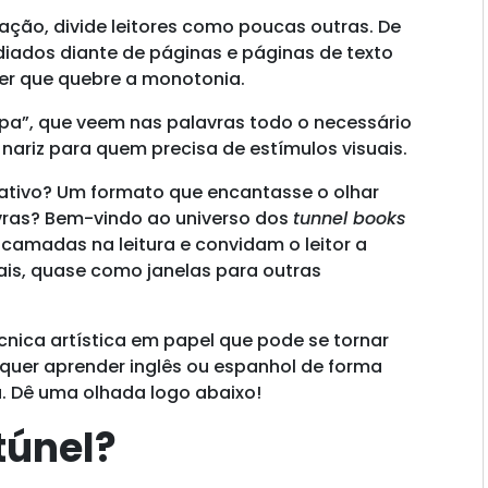
ção, divide leitores como poucas outras. De
iados diante de páginas e páginas de texto
er que quebre a monotonia.
impa”, que veem nas palavras todo o necessário
nariz para quem precisa de estímulos visuais.
ativo? Um formato que encantasse o olhar
vras? Bem-vindo ao universo dos
tunnel books
 camadas na leitura e convidam o leitor a
is, quase como janelas para outras
écnica artística em papel que pode se tornar
uer aprender inglês ou espanhol de forma
a. Dê uma olhada logo abaixo!
túnel?