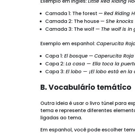
Exemplo em inglês:
Little Red Riding H
Camada 1: The forest —
Red Riding 
Camada 2: The house —
She knocks
Camada 3: The wolf —
The wolf is i
Exemplo em espanhol:
Caperucita Roj
Capa 1:
El bosque
—
Caperucita Roja
Capa 2:
La casa — Ella toca la puer
Capa 3:
El lobo — ¡El lobo está en l
B. Vocabulário temático
Outra ideia é usar o livro túnel para 
tema e represente diferentes elemen
ligadas ao tema.
Em espanhol, você pode escolher temas