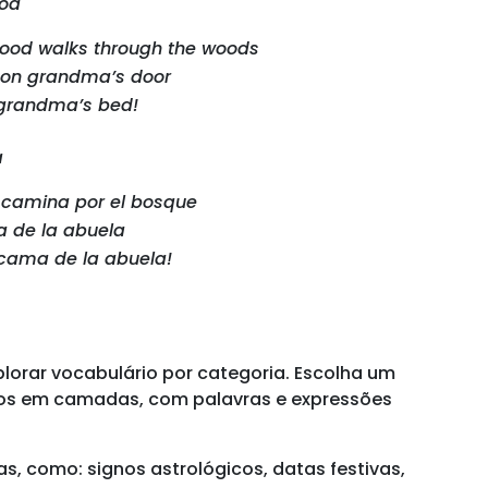
ood
Hood walks through the woods
 on grandma’s door
n grandma’s bed!
a
 camina por el bosque
ta de la abuela
a cama de la abuela!
explorar vocabulário por categoria. Escolha um
tos em camadas, com palavras e expressões
, como: signos astrológicos, datas festivas,