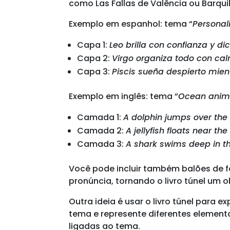
como Las Fallas de Valência ou Barquil
Exemplo em espanhol: tema “
Personal
Capa 1:
Leo brilla con confianza y di
Capa 2:
Virgo organiza todo con cal
Capa 3:
Piscis sueña despierto mien
Exemplo em inglês: tema “
Ocean anim
Camada 1:
A dolphin jumps over th
Camada 2:
A jellyfish floats near th
Camada 3:
A shark swims deep in t
Você pode incluir também balões de f
pronúncia, tornando o livro túnel um ob
Outra ideia é usar o livro túnel para 
tema e represente diferentes elemen
ligadas ao tema.