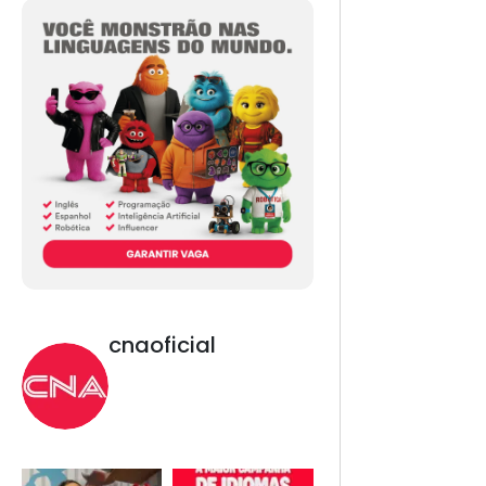
cnaoficial
Novo CNA. Vem com
tudo!
Inglês, Espanhol,
Programação, Robótica,
IA e Redes Sociais. 😎