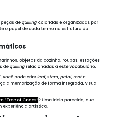
m peças de
quilling
coloridas e organizadas por
te o papel de cada termo na estrutura da
emáticos
arinhos, objetos da cozinha, roupas, estações
as de
quilling
relacionadas a este vocabulário.
”, você pode criar
leaf
,
stem
,
petal
,
root
e
força a memorização de forma integrada, visual
vro “Tree of Codes”
? Uma ideia parecida, que
experiência artística.