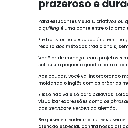
prazeroso e dur
Para estudantes visuais, criativos ou
o
quilling
é uma ponte entre o idioma e
Ele transforma o vocabulário em imag
respiro dos métodos tradicionais, sem
Você pode começar com projetos simp
sol ou um pequeno quadro com a pal
Aos poucos, você vai incorporando ma
moldando o inglês com as próprias mã
E isso não vale só para palavras isol
visualizar expressões como os
phrasal
aos
trennbare Verben
do alemão.
Se quiser entender melhor essa semel
atenção especial, confira nosso artig