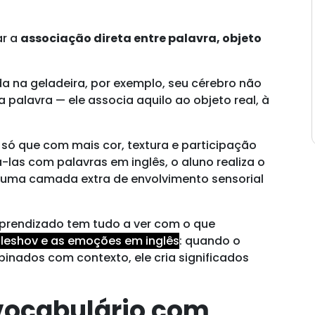
ar a
associação direta entre palavra, objeto
a na geladeira, por exemplo, seu cérebro não
palavra — ele associa aquilo ao objeto real, à
só que com mais cor, textura e participação
lá-las com palavras em inglês, o aluno realiza o
uma camada extra de envolvimento sensorial
aprendizado tem tudo a ver com o que
uleshov e as emoções em inglês
: quando o
inados com contexto, ele cria significados
vocabulário com