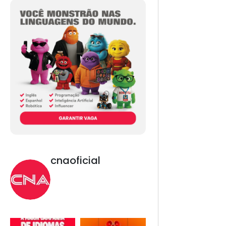
cnaoficial
Novo CNA. Vem com
tudo!
Inglês, Espanhol,
Programação, Robótica,
IA e Redes Sociais. 😎