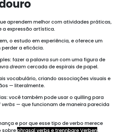
adouro
 que aprendem melhor com atividades práticas,
 a expressão artística.
em, o estudo em experiência, e oferece um
 perder a eficácia.
les: fazer a palavra
sun
com uma figura de
avra
dream
cercada de espirais de papel.
is vocabulário, criando associações visuais e
os — literalmente.
adas: você também pode usar o quilling para
 verbs
— que funcionam de maneira parecida
hança e por que esse tipo de verbo merece
o sobre
phrasal verbs e trennbare Verben
.