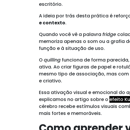
escritório.
A ideia por trás desta prática é reforç
e contexto
.
Quando você vê a palavra
fridge
colad
memoriza apenas o som ou a grafia da 
função e à situação de uso.
O
quilling
funciona de forma parecida, 
ativa. Ao criar figuras de papel e rotu
mesmo tipo de associação, mas com 
e criativo.
Essa ativação visual e emocional do 
explicamos no artigo sobre o
efeito K
cérebro recebe estímulos visuais comb
mais fortes e memoráveis.
Como aprender 