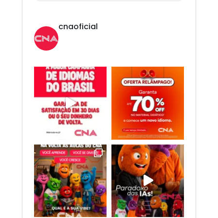
cnaoficial
Novo CNA. Vem com tudo!
Inglês,
Espanhol, Programação, Robótica, IA e
Redes Sociais. 😎