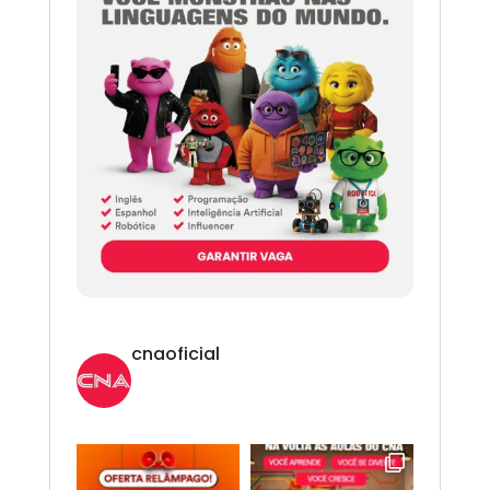
cnaoficial
Novo CNA. Vem com tudo!
Inglês,
Espanhol, Programação, Robótica, IA e
Redes Sociais. 😎