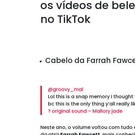
os vídeos de bel
no TikTok
Cabelo da Farrah Fawc
@groovy_mal
Lol this is a snap memory i thought
bc this is the only thing y’all really l
? original sound – Mallory jade
Neste ano, o volume voltou com tudo e
da atriz
Farrah Fawcett
, mais conhec