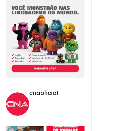
cnaoficial
Novo CNA. Vem com
tudo!
Inglês, Espanhol,
Programação, Robótica,
IA e Redes Sociais. 😎