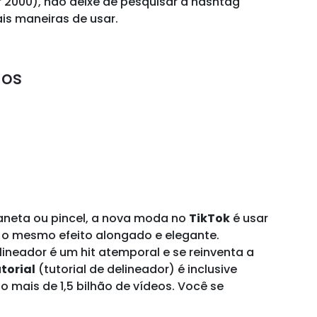
 2000), não deixe de pesquisar a hashtag
ais maneiras de usar.
dos
caneta ou pincel, a nova moda no
TikTok
é usar
r o mesmo efeito alongado e elegante.
lineador é um hit atemporal e se reinventa a
torial
(tutorial de delineador) é inclusive
 mais de 1,5 bilhão de vídeos. Você se