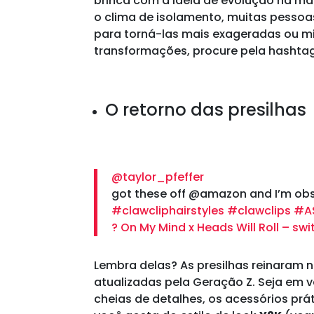
brinca com a ideia de evolução na 
o clima de isolamento, muitas pessoa
para torná-las mais exageradas ou min
transformações, procure pela hashta
O retorno das presilhas
@taylor_pfeffer
got these off @amazon and I’m ob
#clawcliphairstyles
#clawclips
#A
? On My Mind x Heads Will Roll – sw
Lembra delas? As presilhas reinaram 
atualizadas pela Geração Z. Seja em 
cheias de detalhes, os acessórios prá