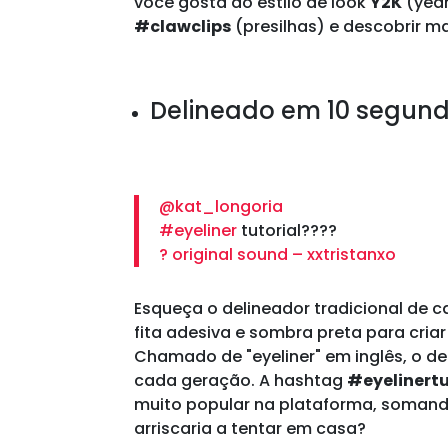
você gosta do estilo de look
Y2K
(year
#clawclips
(presilhas) e descobrir m
Delineado em 10 segun
@kat_longoria
#eyeliner
tutorial??‍??
? original sound – xxtristanxo
Esqueça o delineador tradicional de 
fita adesiva e sombra preta para cria
Chamado de "eyeliner" em inglês, o de
cada geração. A hashtag
#eyelinertu
muito popular na plataforma, somando
arriscaria a tentar em casa?