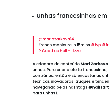
Unhas francesinhas em 
@mariazarkova14
French manicure in 15mins
#fyp
#f
? Good as Hell – Lizzo
A criadora de conteúdo
Mari Zarkov
unhas. Para criar o efeito francesinha
contrários, então é só encostar as unh
técnicas inovadoras, truques e tendên
navegando pelas hashtags
#nailsar
para unhas).