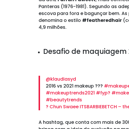
Panteras (1976-1981). Segundo as adep
escova para fora e bagunçar bem. As
denomina o estilo
#featheredhair
(c
4,9 milhões.
Desafio de maquiagem 
@klaudiasyd
2016 vs 2021 makeup ???
#makeupe
#makeuptrends2021
#fyp?
#makeu
#beautytrends
? Chun Swaee ITSBARBIEBETCH – th
A hashtag, que conta com mais de 300