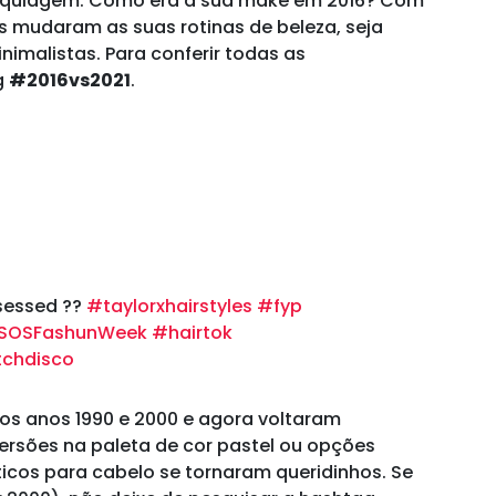
maquiagem. Como era a sua make em 2016? Com
s mudaram as suas rotinas de beleza, seja
imalistas. Para conferir todas as
g
#2016vs2021
.
sessed ??
#taylorxhairstyles
#fyp
SOSFashunWeek
#hairtok
itchdisco
nos anos 1990 e 2000 e agora voltaram
versões na paleta de cor pastel ou opções
ticos para cabelo se tornaram queridinhos. Se