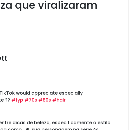
eza que viralizaram
ett
 TikTok would appreciate especially
ike ??
#fyp
#70s
#80s
#hair
ntre dicas de beleza, especificamente o estilo
ida como Jill, sua personagem na série As