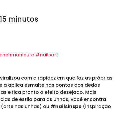
15 minutos
renchmanicure
#nailsart
a
viralizou com a rapidez em que faz as próprias
, ela aplica esmalte nas pontas dos dedos
as e fica pronto o efeito desejado. Mais
cias de estilo para as unhas, você encontra
t
(arte nas unhas) ou
#nailsinspo
(inspiração