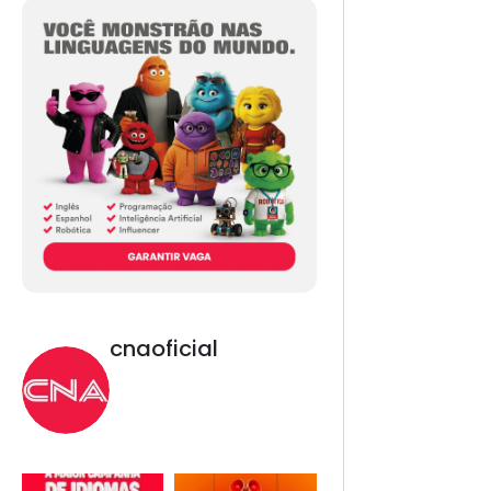
cnaoficial
Novo CNA. Vem com
tudo!
Inglês, Espanhol,
Programação, Robótica,
IA e Redes Sociais. 😎