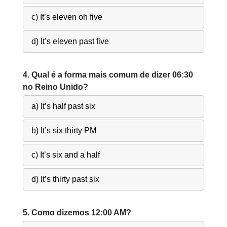
c) It’s eleven oh five
d) It’s eleven past five
4. Qual é a forma mais comum de dizer 06:30
no Reino Unido?
a) It’s half past six
b) It’s six thirty PM
c) It’s six and a half
d) It’s thirty past six
5. Como dizemos 12:00 AM?