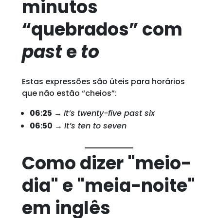
minutos
“quebrados” com
past
e
to
Estas expressões são úteis para horários
que não estão “cheios”:
06:25
→
It’s twenty-five past six
06:50
→
It’s ten to seven
Como dizer "meio-
dia" e "meia-noite"
em inglês