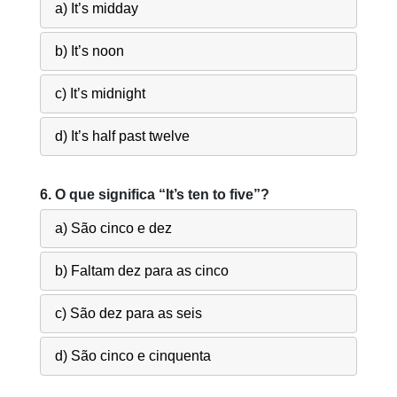
a) It’s midday
b) It’s noon
c) It’s midnight
d) It’s half past twelve
6. O que significa “It’s ten to five”?
a) São cinco e dez
b) Faltam dez para as cinco
c) São dez para as seis
d) São cinco e cinquenta