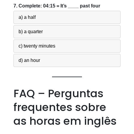
7. Complete: 04:15 = It’s ____ past four
a) a half
b) a quarter
c) twenty minutes
d) an hour
FAQ – Perguntas
frequentes sobre
as horas em inglês