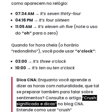
como aparecem no relógio:
07:34 AM
→
It’s seven thirty-four
04:16 PM
→
It’s four sixteen
11:05 AM
→
It’s eleven oh five
(note o uso
do
“oh”
para o zero)
Quando for hora cheia (o horário
“redondinho”), você pode usar
“o’clock”
:
03:00
→
It’s three o’clock
10:00
→
It’s ten
ou
ten o’clock
Dica CNA:
Enquanto você aprende a
dizer as horas com naturalidade, que tal
se preparar também para falar sobre
sentimentos? Consulte o artigo
“Crush:
significado e dicas”
no blog CNA.
Entende como usar “crush”