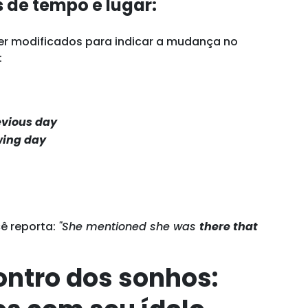
s de tempo e lugar:
r modificados para indicar a mudança no
:
evious day
wing day
ê reporta:
"She mentioned she was
there that
ontro dos sonhos: