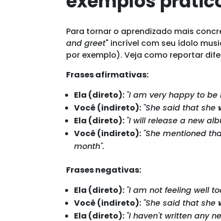
exemplos prátic
Para tornar o aprendizado mais concr
and greet
" incrível com seu ídolo musi
por exemplo). Veja como reportar difer
Frases afirmativas:
Ela (direto):
"I am very happy to be 
Você (indireto):
"She said that she
Ela (direto):
"I will release a new a
Você (indireto):
"She mentioned th
month".
Frases negativas:
Ela (direto):
"I am not feeling well to
Você (indireto):
"She said that she
Ela (direto):
"I haven't written any n