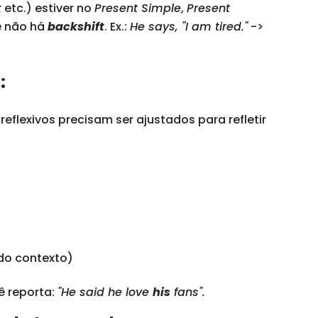
k
etc.) estiver no
Present Simple
,
Present
e não há
backshift
. Ex.:
He says, "I am tired."
->
:
eflexivos precisam ser ajustados para refletir
o contexto)
ê reporta:
"He said he love
his
fans".