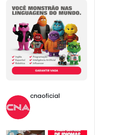
cnaoficial
Novo CNA. Vem com
tudo!
Inglês, Espanhol,
Programação, Robótica,
IA e Redes Sociais. 😎