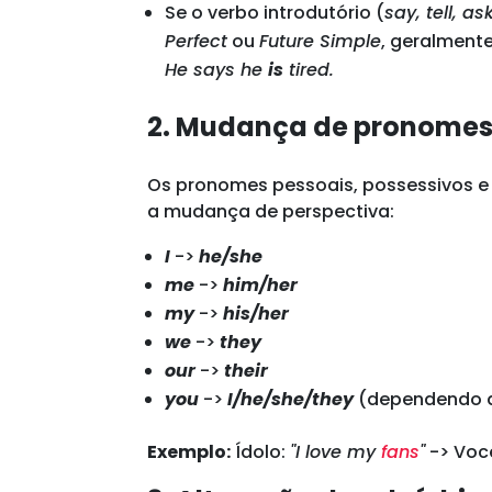
Se o verbo introdutório (
say, tell, as
Perfect
ou
Future Simple
, geralment
He says he
is
tired.
2. Mudança de pronomes
Os pronomes pessoais, possessivos e r
a mudança de perspectiva:
I
->
he/she
me
->
him/her
my
->
his/her
we
->
they
our
->
their
you
->
I/he/she/they
(dependendo d
Exemplo:
Ídolo:
"I love my
fans
"
-> Voc