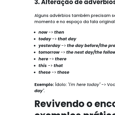
3. Alteração de advérbio
Alguns advérbios também precisam se
momento e no espaço da fala original
now
->
then
today
->
that day
yesterday
->
the day before/the pr
tomorrow
->
the next day/the follo
here
->
there
this
->
that
these
->
those
Exemplo:
Ídolo:
"I'm here today"
-> Voc
day
".
Revivendo o enc