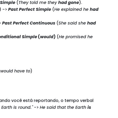
 Simple
(
They told me they
had gone
).
) ->
Past Perfect Simple
(
He explained he
had
>
Past Perfect Continuous
(
She said she
had
nditional Simple
(
would
)
(
He promised he
,
would have to
)
uando você está reportando, o tempo verbal
 Earth is round."
->
He said that the Earth
is