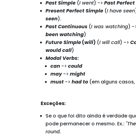
Past Simple
(
I went
) ->
Past Perfect
Present Perfect Simple
(
I have seen
seen
).
Past Continuous
(
I was watching
) -
been watching
)
Future Simple
(
will
)
(
I will call
) ->
Co
would call
)
Modal Verbs
:
can
->
could
may
->
might
must
->
had to
(em alguns casos
Exceções:
Se o que foi dito ainda é verdade q
pode permanecer o mesmo. Ex.:
"The
round.