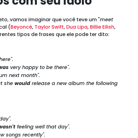
os com seu ídolo
eto, vamos imaginar que você teve um "
meet
cal (
Beyoncé
,
Taylor Swift
,
Dua Lipa
,
Billie Eilish
,
entes tipos de frases que ele pode ter dito:
here".
was
very happy to be there".
lbum next month".
at she
would
release a new album the following
day".
wasn't
feeling well that day".
ew songs recently".