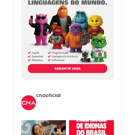
cnaoficial
Novo CNA. Vem com tudo!
Inglês,
Espanhol, Programação, Robótica, IA e
Redes Sociais. 😎