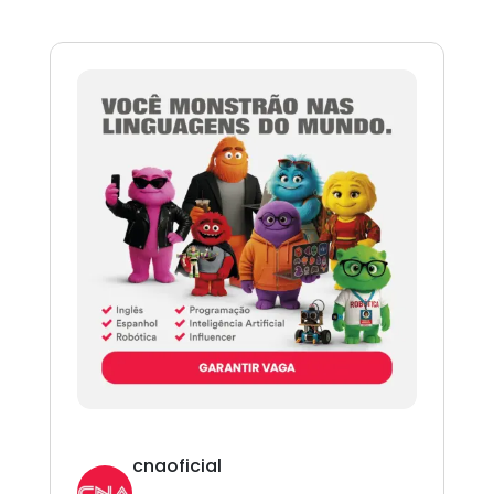
cnaoficial
Novo CNA. Vem com tudo!
Inglês,