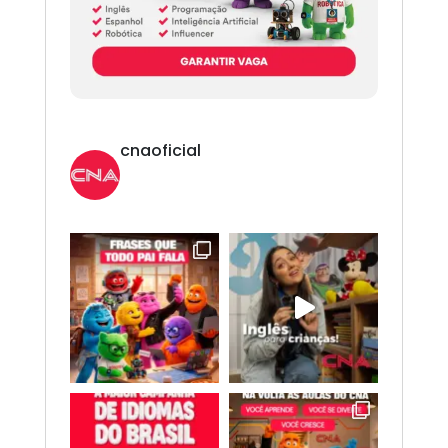
cnaoficial
Novo CNA. Vem com tudo!
Inglês,
Espanhol, Programação, Robótica, IA e
Redes Sociais. 😎