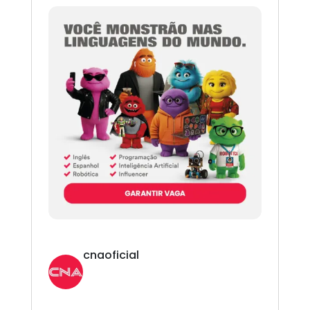
cnaoficial
Novo CNA. Vem com tudo!
Inglês,
Espanhol, Programação, Robótica, IA e
Redes Sociais. 😎