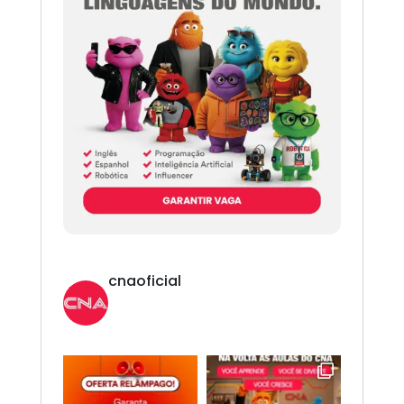
cnaoficial
Novo CNA. Vem com tudo!
Inglês,
Espanhol, Programação, Robótica, IA e
Redes Sociais. 😎