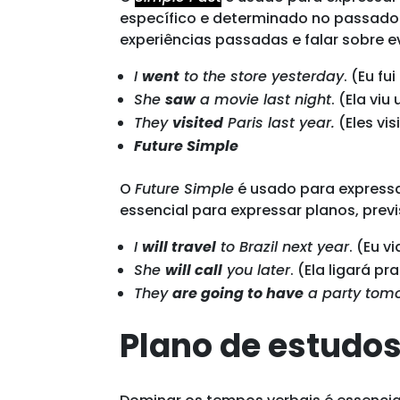
específico e determinado no passado. 
experiências passadas e falar sobre 
I
went
to the store yesterday
. (Eu fu
She
saw
a movie last night
. (Ela vi
They
visited
Paris last year.
(Eles vi
Future Simple
O
Future Simple
é usado para expressa
essencial para expressar planos, prev
I
will travel
to Brazil next year
. (Eu v
She
will call
you later
. (Ela ligará p
They
are going to have
a party tom
Plano de estudos