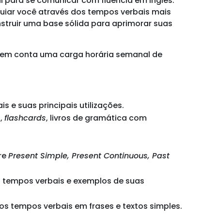
l para se comunicar com fluência em inglês.
guiar você através dos tempos verbais mais
onstruir uma base sólida para aprimorar suas
 em conta uma carga horária semanal de
 e suas principais utilizações.
s,
flashcards
, livros de gramática com
bre
Present Simple, Present Continuous, Past
tempos verbais e exemplos de suas
dos tempos verbais em frases e textos simples.