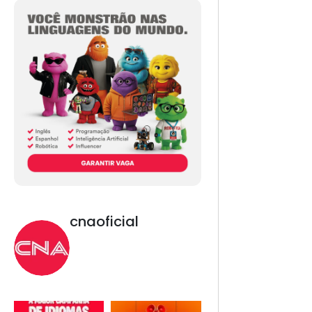
cnaoficial
Novo CNA. Vem com
tudo!
Inglês, Espanhol,
Programação, Robótica,
IA e Redes Sociais. 😎