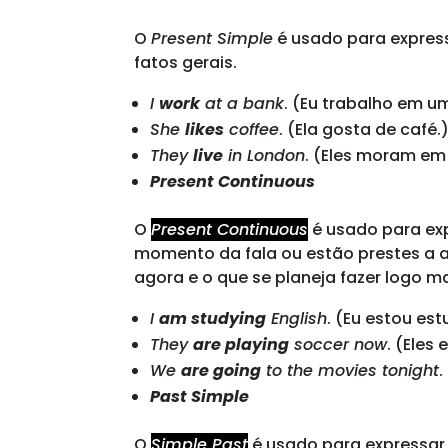
O
Present Simple
é usado para express
fatos gerais.
I
work
at a bank
. (Eu trabalho em u
She
likes
coffee
. (Ela gosta de café.
They
live
in London
. (Eles moram em
Present Continuous
O
Present Continuous
é usado para ex
momento da fala ou estão prestes a a
agora e o que se planeja fazer logo ma
I
am studying
English
. (Eu estou es
They
are playing
soccer now
. (Eles
We
are going
to the movies tonight
.
Past Simple
O
Simple Past
é usado para expressa