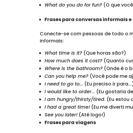
What do you do for fun?
(O que você 
Frases para conversas informais e
Conecte-se com pessoas de todo o m
informais:
What time is it?
(Que horas são?)
How much does it cost?
(Quanto cu
Where is the bathroom?
(Onde é o b
Can you help me?
(Você pode me aj
I need to go to...
(Eu preciso ir para...
I would like to order
... (Eu gostaria de
I am hungry/thirsty/tired
. (Eu esto
I had a great time!
(Eu me diverti mu
See you later!
(Até logo!)
Frases para viagens