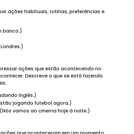
ar ações habituais, rotinas, preferências e
m banco.)
)
 Londres.)
pressar ações que estão acontecendo no
contecer. Descreve o que se está fazendo
is.
tudando inglês.)
 estão jogando futebol agora.)
 (Nós vamos ao cinema hoje à noite.)
r ações que aconteceram em um momento