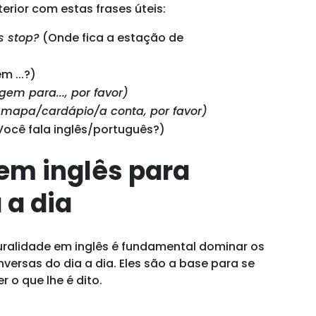
erior com estas frases úteis:
us stop?
(Onde fica a estação de
 ...?)
agem para..., por favor)
 mapa/cardápio/a conta, por favor)
ocê fala inglês/português?)
em inglês para
 a dia
uralidade em inglês é fundamental dominar os
versas do dia a dia. Eles são a base para se
 o que lhe é dito.