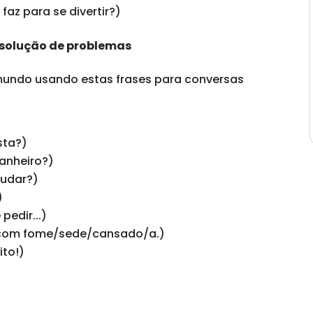
faz para se divertir?)
 solução de problemas
undo usando estas frases para conversas
sta?)
anheiro?)
udar?)
)
 pedir...)
u com fome/sede/cansado/a.)
ito!)