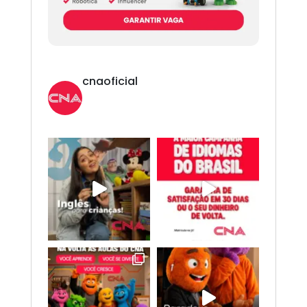
cnaoficial
Novo CNA. Vem com tudo!
Inglês,
Espanhol, Programação, Robótica, IA e
Redes Sociais. 😎