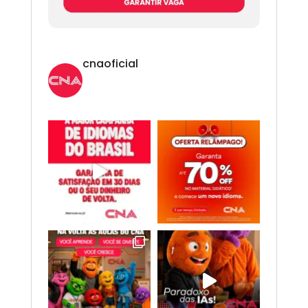
cnaoficial
Novo CNA. Vem com tudo!
Inglês,
Espanhol, Programação, Robótica, IA e
Redes Sociais. 😎