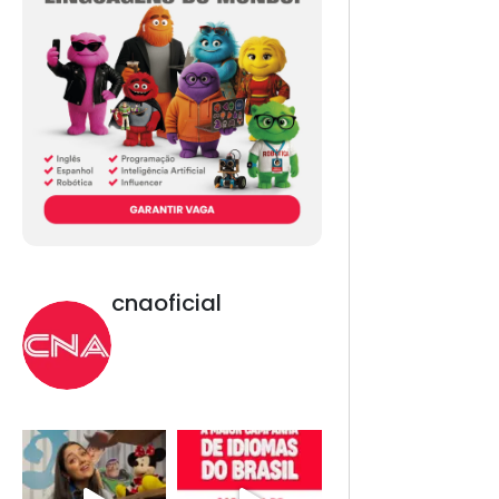
cnaoficial
Novo CNA. Vem com
tudo!
Inglês, Espanhol,
Programação, Robótica,
IA e Redes Sociais. 😎