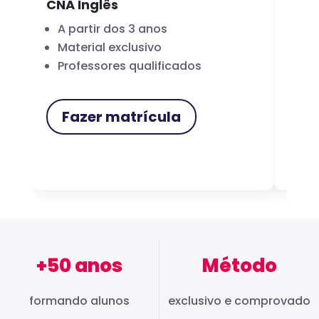
CNA Inglês
CNA
A partir dos 3 anos
Fo
Material exclusivo
Cer
Professores qualificados
Me
Fazer matrícula
F
+50 anos
Método
formando alunos
exclusivo e comprovado