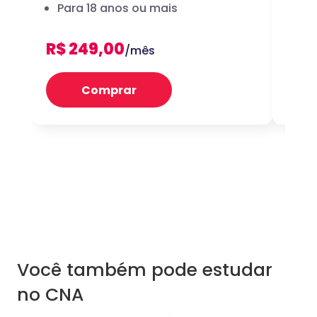
Para 18 anos ou mais
dig
R$ 249,00
R$ 
/mês
Comprar
Você também pode estudar
no CNA