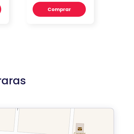
Comprar
raras