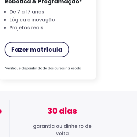
Robótica & Programação*
De 7 a 17 anos
Lógica e inovação
Projetos reais
Fazer matrícula
*verifique disponibilidade dos cursos na escola
o
30 dias
garantia ou dinheiro de
volta