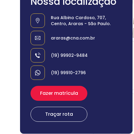
Nossa localização
Rua Albino Cardoso, 707,
Centro, Araras - São Paulo.
araras@cna.com.br
(19) 99902-9484
(19) 99910-2796
Fazer matrícula
Traçar rota