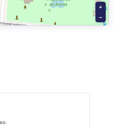
+
−
so.