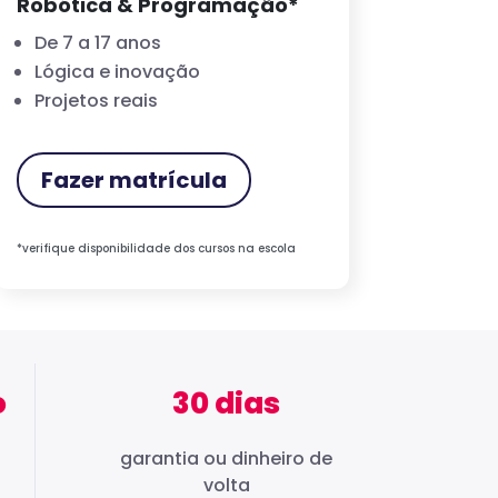
Robótica & Programação*
De 7 a 17 anos
Lógica e inovação
Projetos reais
Fazer matrícula
*verifique disponibilidade dos cursos na escola
o
30 dias
garantia ou dinheiro de
volta