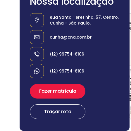
Nossa localização
Rua Santa Terezinha, 57, Centro,
Cunha - São Paulo.
cunha@cna.com.br
(12) 99754-6106
(12) 99754-6106
Fazer matrícula
Traçar rota