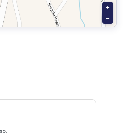
+
−
so.