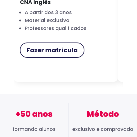
CNA Inglês
CNA
A partir dos 3 anos
Fo
Material exclusivo
Cer
Professores qualificados
Me
Fazer matrícula
F
+50 anos
Método
formando alunos
exclusivo e comprovado