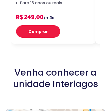
Para 18 anos ou mais
dig
R$ 249,00
R$ 
/mês
Comprar
Venha conhecer a
unidade Interlagos