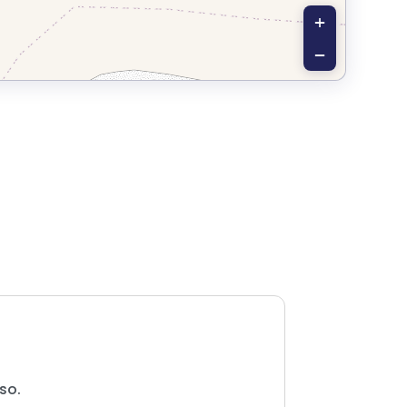
+
−
so.