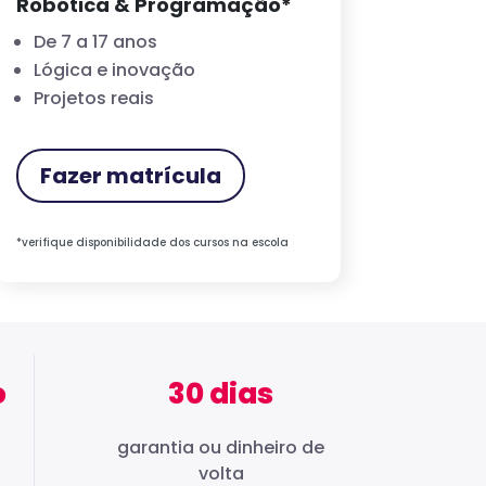
Robótica & Programação*
De 7 a 17 anos
Lógica e inovação
Projetos reais
Fazer matrícula
*verifique disponibilidade dos cursos na escola
o
30 dias
garantia ou dinheiro de
volta