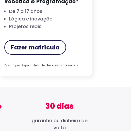
Robótica & Programação*
De 7 a 17 anos
Lógica e inovação
Projetos reais
Fazer matrícula
*verifique disponibilidade dos cursos na escola
o
30 dias
garantia ou dinheiro de
volta