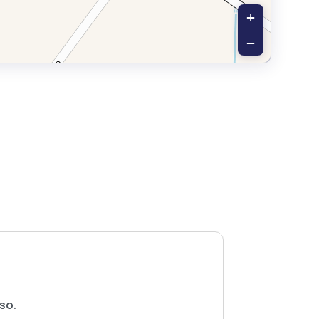
+
−
so.