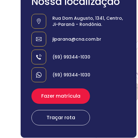
Nossa localização
Rua Dom Augusto, 1341, Centro,
Ji-Paraná - Rondônia.
jiparana@cna.com.br
(69) 99344-1030
(69) 99344-1030
Fazer matrícula
Traçar rota