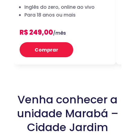
Inglês do zero, online ao vivo
A 
Para 18 anos ou mais
dig
R$ 249,00
R$ 
/mês
Comprar
Venha conhecer a
unidade Marabá –
Cidade Jardim