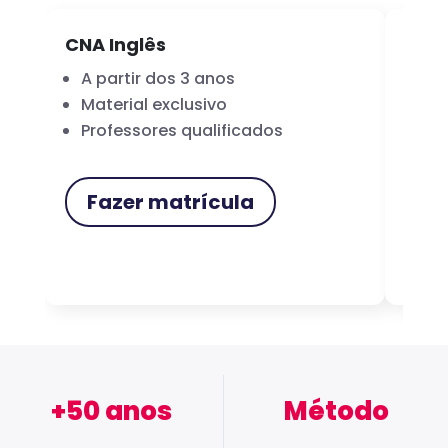
CNA Inglês
CNA
A partir dos 3 anos
Fo
Material exclusivo
Cer
Professores qualificados
Me
Fazer matrícula
F
+50 anos
Método