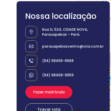
Nossa localização
Rua D, 524, CIDADE NOVA,
Parauapebas - Pará.
parauapebascentro@cna.com.br
(94) 98406-6668
(94) 98408-9959
Fazer matrícula
Traçar rota