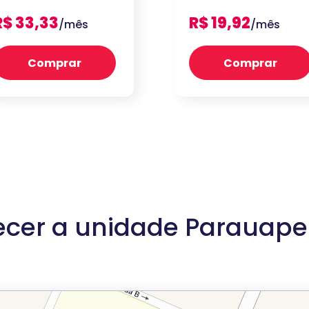
R$ 33,33
R$ 19,92
/mês
/mês
Comprar
Comprar
cer a unidade Parauape