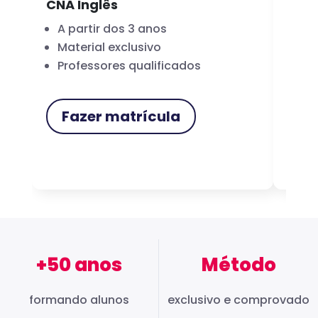
CNA Inglês
CNA
A partir dos 3 anos
Fo
Material exclusivo
Cer
Professores qualificados
Me
Fazer matrícula
F
+50 anos
Método
formando alunos
exclusivo e comprovado