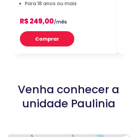
Para 18 anos ou mais
dig
R$ 249,00
R$ 
/mês
Comprar
Venha conhecer a
unidade Paulinia