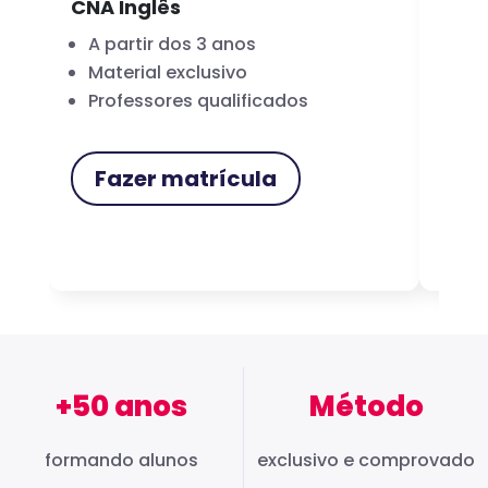
CNA Inglês
CNA
A partir dos 3 anos
Fo
Material exclusivo
Cer
Professores qualificados
Me
Fazer matrícula
F
+50 anos
Método
formando alunos
exclusivo e comprovado