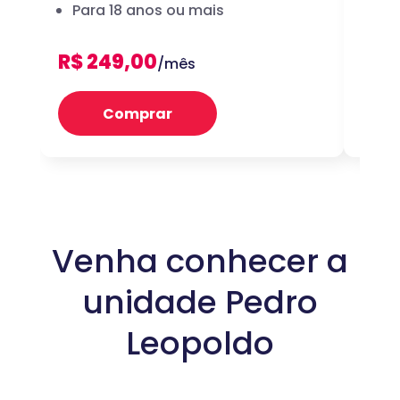
Para 18 anos ou mais
dig
R$ 249,00
R$ 
/mês
Comprar
Venha conhecer a
unidade Pedro
Leopoldo