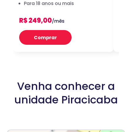
Para 18 anos ou mais
dig
R$ 249,00
R$ 
/mês
Comprar
Venha conhecer a
unidade Piracicaba