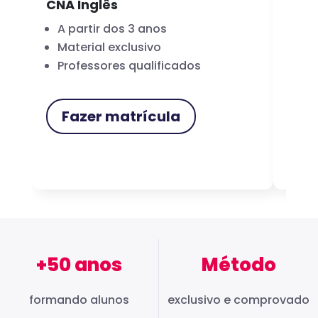
CNA Inglês
CNA
A partir dos 3 anos
Fo
Material exclusivo
Cer
Professores qualificados
Me
Fazer matrícula
F
+50 anos
Método
formando alunos
exclusivo e comprovado