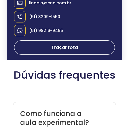
lindoia@cna.com.br
(51) 3209-1550
(51) 98216-9495
Traçar rota
Dúvidas frequentes
Como funciona a
aula experimental?