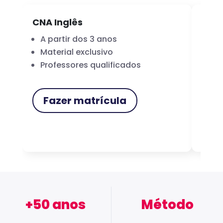
CNA Inglês
CNA
A partir dos 3 anos
Fo
Material exclusivo
Cer
Professores qualificados
Me
Fazer matrícula
F
+50 anos
Método