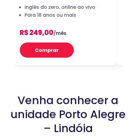
Inglês do zero, online ao vivo
A 
Para 18 anos ou mais
dig
R$ 249,00
R$ 
/mês
Comprar
Venha conhecer a
unidade Porto Alegre
– Lindóia