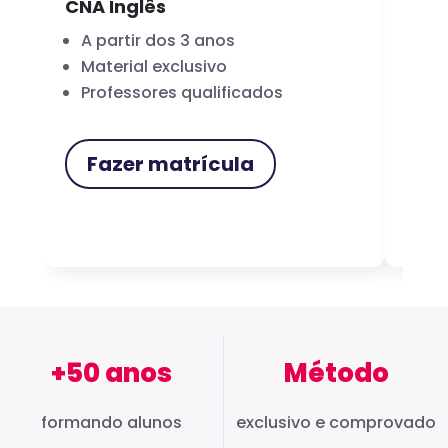
CNA Inglês
CNA
A partir dos 3 anos
Fo
Material exclusivo
Cer
Professores qualificados
Me
Fazer matrícula
F
+50 anos
Método
formando alunos
exclusivo e comprovado