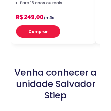
Para 18 anos ou mais
dig
R$ 249,00
R$ 
/mês
Comprar
Venha conhecer a
unidade Salvador
Stiep