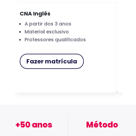
CNA Inglês
CNA
A partir dos 3 anos
Fo
Material exclusivo
Cer
Professores qualificados
Me
Fazer matrícula
F
+50 anos
Método