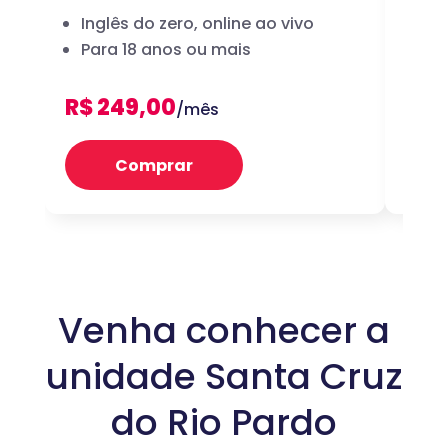
Inglês do zero, online ao vivo
A 
Para 18 anos ou mais
dig
R$ 249,00
R$ 
/mês
Comprar
Venha conhecer a
unidade Santa Cruz
do Rio Pardo