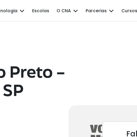
nologia
Escolas
O CNA
Parcerias
Cursos
o Preto –
- SP
Fa