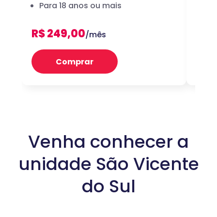
Para 18 anos ou mais
dig
R$ 249,00
R$ 
/mês
Comprar
Venha conhecer a
unidade São Vicente
do Sul