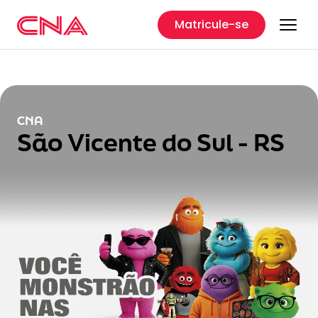
Matricule-se
CNA
São Vicente do Sul - RS