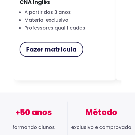
CNA Inglês
CNA
A partir dos 3 anos
Fo
Material exclusivo
Cer
Professores qualificados
Me
Fazer matrícula
F
+50 anos
Método
formando alunos
exclusivo e comprovado