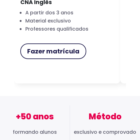
CNA Inglês
CNA
A partir dos 3 anos
Fo
Material exclusivo
Cer
Professores qualificados
Me
Fazer matrícula
F
+50 anos
Método
formando alunos
exclusivo e comprovado