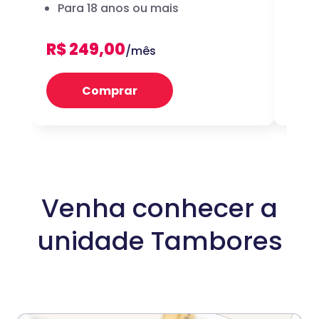
Para 18 anos ou mais
dig
R$ 249,00
R$ 
/mês
Comprar
Venha conhecer a
unidade Tambores