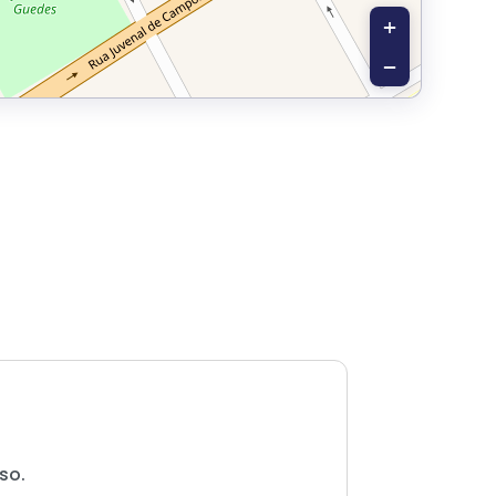
+
−
so.