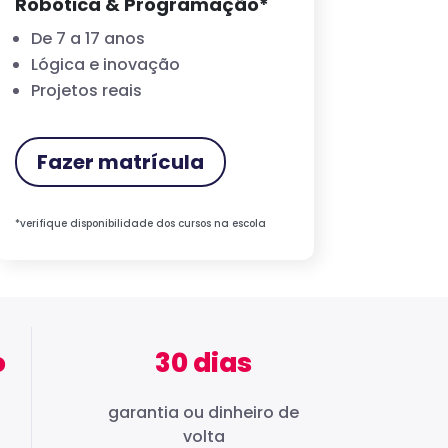
Robótica & Programação*
De 7 a 17 anos
Lógica e inovação
Projetos reais
Fazer matrícula
*verifique disponibilidade dos cursos na escola
o
30 dias
garantia ou dinheiro de
volta