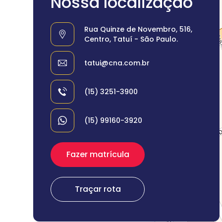
Nossa localização
Rua Quinze de Novembro, 516,
Centro, Tatuí - São Paulo.
tatui@cna.com.br
(15) 3251-3900
(15) 99160-3920
Fazer matrícula
Traçar rota