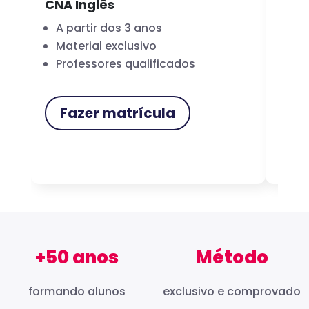
CNA Inglês
CNA
A partir dos 3 anos
Fo
Material exclusivo
Cer
Professores qualificados
Me
Fazer matrícula
F
+50 anos
Método
formando alunos
exclusivo e comprovado