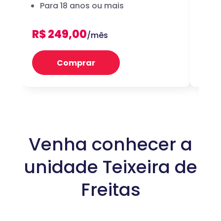
Para 18 anos ou mais
dig
R$ 249,00
R$ 
/mês
Comprar
Venha conhecer a
unidade Teixeira de
Freitas