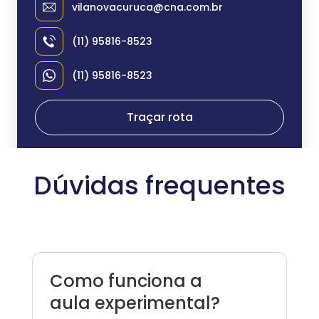
vilanovacuruca@cna.com.br
(11) 95816-8523
(11) 95816-8523
Traçar rota
Dúvidas frequentes
Como funciona a
aula experimental?