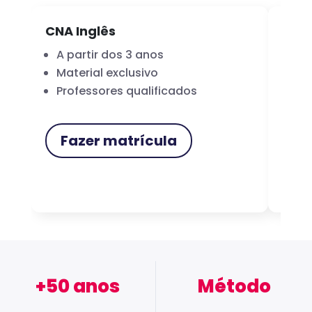
CNA Inglês
CNA
A partir dos 3 anos
Fo
Material exclusivo
Cer
Professores qualificados
Me
Fazer matrícula
F
+50 anos
Método