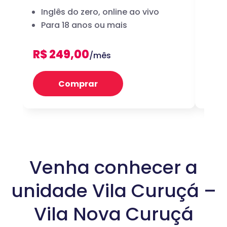
Inglês do zero, online ao vivo
A 
Para 18 anos ou mais
dig
R$ 249,00
R$ 
/mês
Comprar
Venha conhecer a
unidade Vila Curuçá –
Vila Nova Curuçá