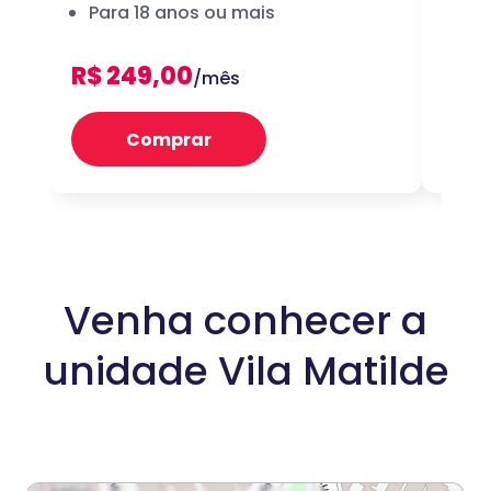
Para 18 anos ou mais
dig
R$ 249,00
R$ 
/mês
Comprar
Venha conhecer a
unidade Vila Matilde