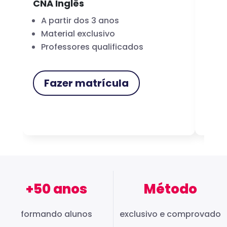
CNA Inglês
CNA
A partir dos 3 anos
Fo
Material exclusivo
Cer
Professores qualificados
Me
Fazer matrícula
F
+50 anos
Método
formando alunos
exclusivo e comprovado