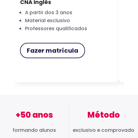
CNA Inglês
CNA
A partir dos 3 anos
Fo
Material exclusivo
Cer
Professores qualificados
Me
Fazer matrícula
F
+50 anos
Método
formando alunos
exclusivo e comprovado