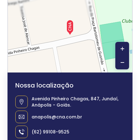
+
−
Nossa localização
Avenida Pinheiro Chagas, 847, Jundaí,
Anápolis - Goiás.
anapolis@cna.com.br
(62) 99108-9525