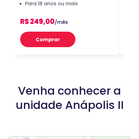
Para 18 anos ou mais
dig
R$ 249,00
R$ 
/mês
Comprar
Venha conhecer a
unidade Anápolis II