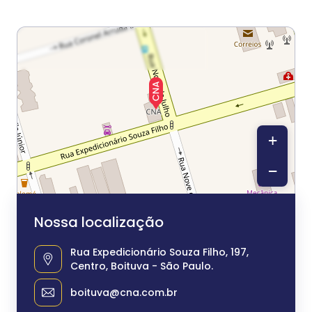
+
−
Nossa localização
Rua Expedicionário Souza Filho, 197,
Centro, Boituva - São Paulo.
boituva@cna.com.br