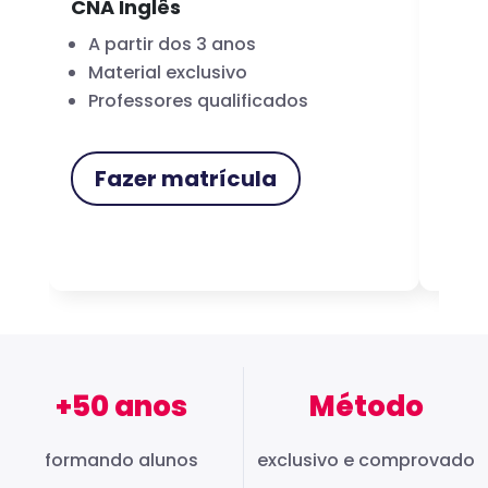
CNA Inglês
CNA
A partir dos 3 anos
Fo
Material exclusivo
Cer
Professores qualificados
Me
Fazer matrícula
F
+50 anos
Método
formando alunos
exclusivo e comprovado