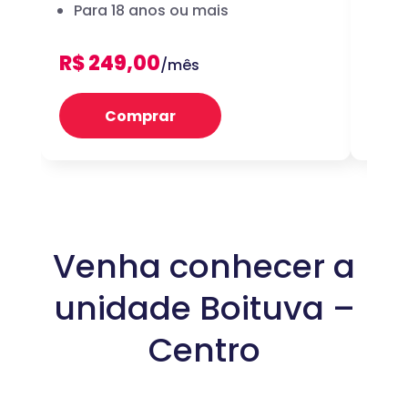
Para 18 anos ou mais
dig
R$ 249,00
R$ 
/mês
Comprar
Venha conhecer a
unidade Boituva –
Centro